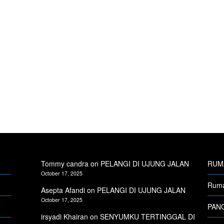
Tommy candra
on
PELANGI DI UJUNG JALAN
RUMA
October 17, 2025
Ruma
Asepta Afandi
on
PELANGI DI UJUNG JALAN
October 17, 2025
PANG
irsyadi Khairan
on
SENYUMKU TERTINGGAL DI