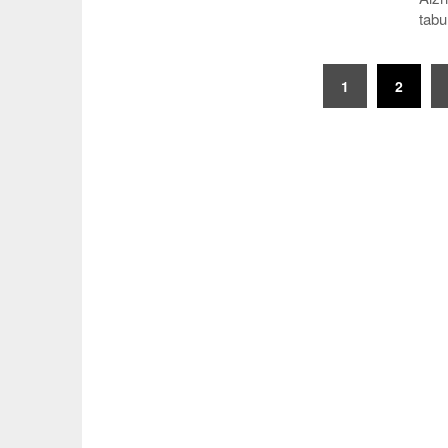
tabu
Posts
1
2
pagination