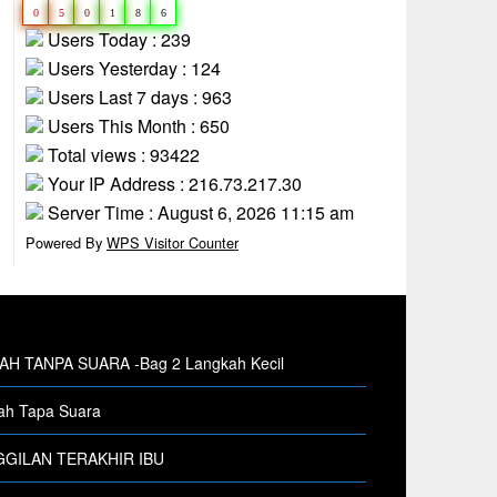
0
5
0
1
8
6
Users Today : 239
Users Yesterday : 124
Users Last 7 days : 963
Users This Month : 650
Total views : 93422
Your IP Address : 216.73.217.30
Server Time : August 6, 2026 11:15 am
Powered By
WPS Visitor Counter
H TANPA SUARA -Bag 2 Langkah Kecil
h Tapa Suara
GILAN TERAKHIR IBU