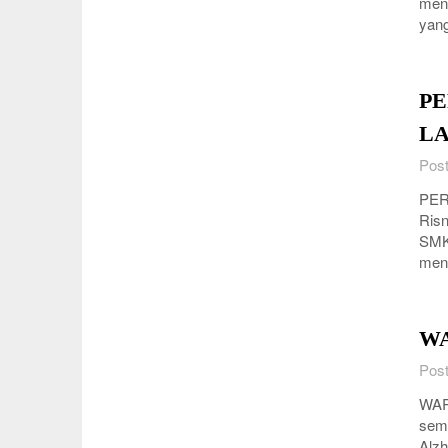
meng
yang
PE
LA
Post
PER
Risn
SMK 
men
WA
Post
WAR
semp
Alzh