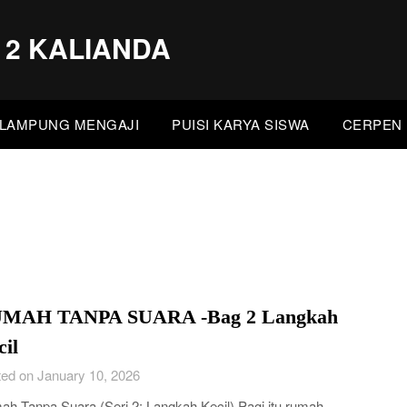
 2 KALIANDA
LAMPUNG MENGAJI
PUISI KARYA SISWA
CERPEN 
MAH TANPA SUARA -Bag 2 Langkah
il
ed on January 10, 2026
h Tanpa Suara (Seri 2: Langkah Kecil) Pagi itu rumah