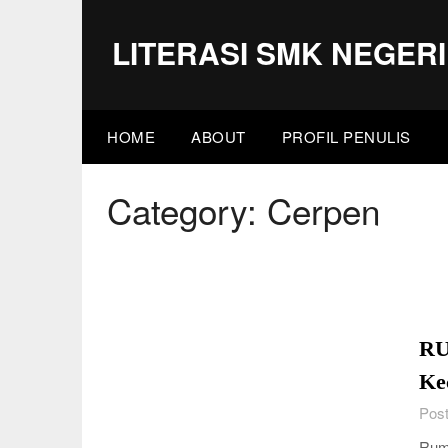
Skip
to
LITERASI SMK NEGERI
content
HOME
ABOUT
PROFIL PENULIS
Category:
Cerpen
RU
Kec
Post
Ruma