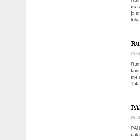
masi
jend
teta
Ru
Post
Ruma
koso
mela
Tak 
PA
Post
PAN
data