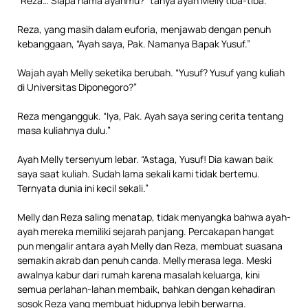
“Reza… Siapa nama ayahmu?” tanya ayah Melly tiba-tiba.
Reza, yang masih dalam euforia, menjawab dengan penuh
kebanggaan, “Ayah saya, Pak. Namanya Bapak Yusuf.”
Wajah ayah Melly seketika berubah. “Yusuf? Yusuf yang kuliah
di Universitas Diponegoro?”
Reza mengangguk. “Iya, Pak. Ayah saya sering cerita tentang
masa kuliahnya dulu.”
Ayah Melly tersenyum lebar. “Astaga, Yusuf! Dia kawan baik
saya saat kuliah. Sudah lama sekali kami tidak bertemu.
Ternyata dunia ini kecil sekali.”
Melly dan Reza saling menatap, tidak menyangka bahwa ayah-
ayah mereka memiliki sejarah panjang. Percakapan hangat
pun mengalir antara ayah Melly dan Reza, membuat suasana
semakin akrab dan penuh canda. Melly merasa lega. Meski
awalnya kabur dari rumah karena masalah keluarga, kini
semua perlahan-lahan membaik, bahkan dengan kehadiran
sosok Reza yang membuat hidupnya lebih berwarna.