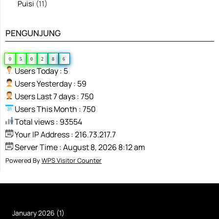
Puisi
(11)
PENGUNJUNG
0
5
0
2
8
6
Users Today : 5
Users Yesterday : 59
Users Last 7 days : 750
Users This Month : 750
Total views : 93554
Your IP Address : 216.73.217.7
Server Time : August 8, 2026 8:12 am
Powered By
WPS Visitor Counter
January 2026
(1)