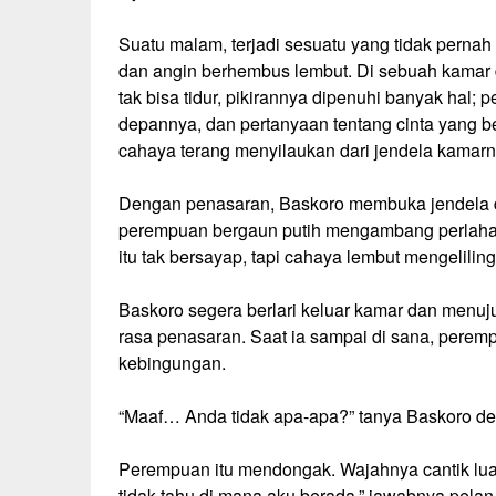
Suatu malam, terjadi sesuatu yang tidak pernah 
dan angin berhembus lembut. Di sebuah kamar di
tak bisa tidur, pikirannya dipenuhi banyak hal
depannya, dan pertanyaan tentang cinta yang be
cahaya terang menyilaukan dari jendela kamarn
Dengan penasaran, Baskoro membuka jendela da
perempuan bergaun putih mengambang perlahan 
itu tak bersayap, tapi cahaya lembut mengeliling
Baskoro segera berlari keluar kamar dan menuj
rasa penasaran. Saat ia sampai di sana, perem
kebingungan.
“Maaf… Anda tidak apa-apa?” tanya Baskoro den
Perempuan itu mendongak. Wajahnya cantik luar
tidak tahu di mana aku berada,” jawabnya pela