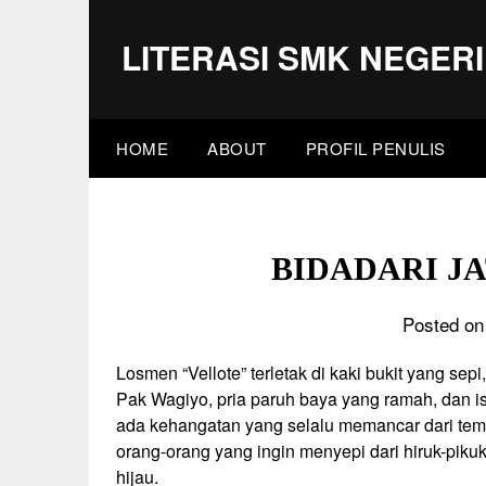
Skip
to
LITERASI SMK NEGERI
content
HOME
ABOUT
PROFIL PENULIS
BIDADARI J
Posted on
Losmen “Vellote” terletak di kaki bukit yang sepi
Pak Wagiyo, pria paruh baya yang ramah, dan i
ada kehangatan yang selalu memancar dari tem
orang-orang yang ingin menyepi dari hiruk-pik
hijau.