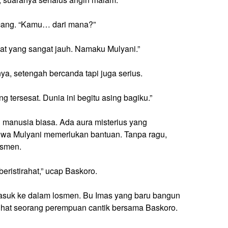
ncang. “Kamu… dari mana?”
pat yang sangat jauh. Namaku Mulyani.”
a, setengah bercanda tapi juga serius.
g tersesat. Dunia ini begitu asing bagiku.”
anusia biasa. Ada aura misterius yang
hwa Mulyani memerlukan bantuan. Tanpa ragu,
osmen.
eristirahat,” ucap Baskoro.
suk ke dalam losmen. Bu Imas yang baru bangun
ihat seorang perempuan cantik bersama Baskoro.