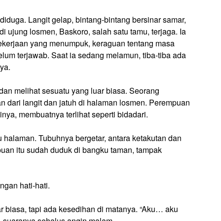
diduga. Langit gelap, bintang-bintang bersinar samar,
 ujung losmen, Baskoro, salah satu tamu, terjaga. Ia
; pekerjaan yang menumpuk, keraguan tentang masa
lum terjawab. Saat ia sedang melamun, tiba-tiba ada
ya.
n melihat sesuatu yang luar biasa. Seorang
dari langit dan jatuh di halaman losmen. Perempuan
inya, membuatnya terlihat seperti bidadari.
u halaman. Tubuhnya bergetar, antara ketakutan dan
puan itu sudah duduk di bangku taman, tampak
gan hati-hati.
 biasa, tapi ada kesedihan di matanya. “Aku… aku
n, suaranya sehalus angin malam.