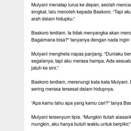
Mulyani menatap lurus ke depan, seolah mencar
singkat, lalu menoleh kepada Baskoro. “Tapi ak
arah dalam hidupku.”
Baskoro terdiam. Ia tidak menyangka akan mend
Bagaimana bisa?” tanyanya dengan nada ingin 
Mulyani menghela napas panjang. “Duniaku ber
segalanya, tapi aku merasa hampa. Ada sesuatu y
jatuh ke sini.”
Baskoro terdiam, merenungi kata-kata Mulyani. I
sering merasa tersesat dalam hidupnya.
“Apa kamu tahu apa yang kamu cari?” tanya Bas
Mulyani tersenyum tipis. “Mungkin itulah alasa
mungkin, aku hanya butuh waktu untuk berpikir.”