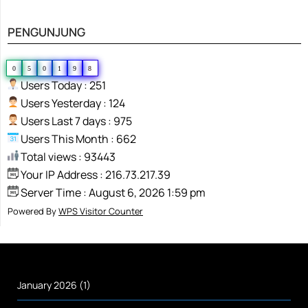
PENGUNJUNG
0
5
0
1
9
8
Users Today : 251
Users Yesterday : 124
Users Last 7 days : 975
Users This Month : 662
Total views : 93443
Your IP Address : 216.73.217.39
Server Time : August 6, 2026 1:59 pm
Powered By
WPS Visitor Counter
January 2026
(1)