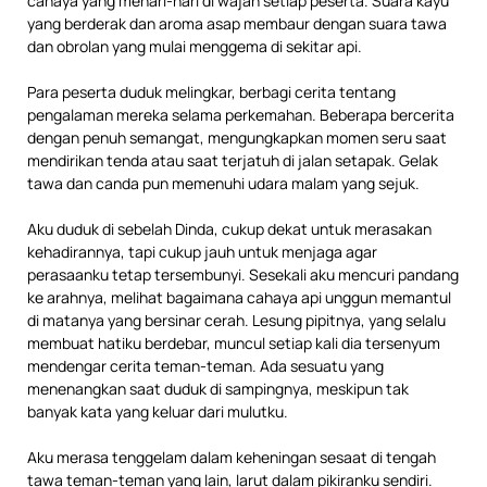
cahaya yang menari-nari di wajah setiap peserta. Suara kayu
yang berderak dan aroma asap membaur dengan suara tawa
dan obrolan yang mulai menggema di sekitar api.
Para peserta duduk melingkar, berbagi cerita tentang
pengalaman mereka selama perkemahan. Beberapa bercerita
dengan penuh semangat, mengungkapkan momen seru saat
mendirikan tenda atau saat terjatuh di jalan setapak. Gelak
tawa dan canda pun memenuhi udara malam yang sejuk.
Aku duduk di sebelah Dinda, cukup dekat untuk merasakan
kehadirannya, tapi cukup jauh untuk menjaga agar
perasaanku tetap tersembunyi. Sesekali aku mencuri pandang
ke arahnya, melihat bagaimana cahaya api unggun memantul
di matanya yang bersinar cerah. Lesung pipitnya, yang selalu
membuat hatiku berdebar, muncul setiap kali dia tersenyum
mendengar cerita teman-teman. Ada sesuatu yang
menenangkan saat duduk di sampingnya, meskipun tak
banyak kata yang keluar dari mulutku.
Aku merasa tenggelam dalam keheningan sesaat di tengah
tawa teman-teman yang lain, larut dalam pikiranku sendiri.