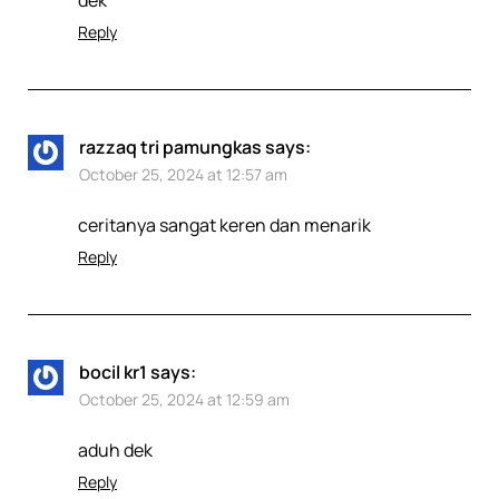
Reply
razzaq tri pamungkas
says:
October 25, 2024 at 12:57 am
ceritanya sangat keren dan menarik
Reply
bocil kr1
says:
October 25, 2024 at 12:59 am
aduh dek
Reply