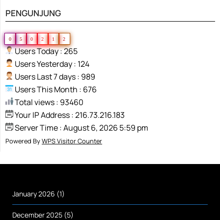
PENGUNJUNG
0
5
0
2
1
2
Users Today : 265
Users Yesterday : 124
Users Last 7 days : 989
Users This Month : 676
Total views : 93460
Your IP Address : 216.73.216.183
Server Time : August 6, 2026 5:59 pm
Powered By
WPS Visitor Counter
January 2026
(1)
December 2025
(5)