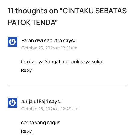
11 thoughts on “
CINTAKU SEBATAS
PATOK TENDA
”
Faran dwi saputra
says:
October 25, 2024 at 12:41 am
Cerita nya Sangat menarik saya suka
Reply
a.rijalul Fajri
says:
October 25, 2024 at 12:49 am
cerita yang bagus
Reply