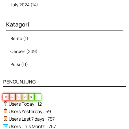
July 2024
(14)
Katagori
Berita
(1)
Cerpen
(209)
Puisi
(11)
PENGUNJUNG
0
5
0
2
9
3
Users Today : 12
Users Yesterday : 59
Users Last 7 days : 757
Users This Month : 757