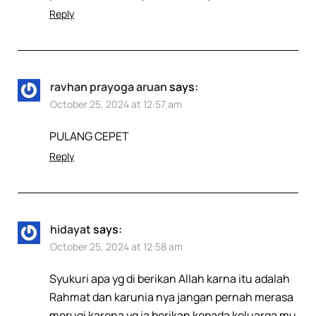
Reply
ravhan prayoga aruan
says:
October 25, 2024 at 12:57 am
PULANG CEPET
Reply
hidayat
says:
October 25, 2024 at 12:58 am
Syukuri apa yg di berikan Allah karna itu adalah
Rahmat dan karunia nya jangan pernah merasa
merugi karena yg ia berikan kepada keluarga mu