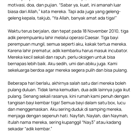
motivasi, doa, dan pujian. “Sabar ya, kuat, ini amanah luar
biasa dari Allah,” kata mereka. Tapi ada juga yang geleng-
geleng kepala, takjub, “Ya Allah, banyak amat ada tiga!”
Waktu terus berjalan, dan tepat pada 18 November 2010, tiga
adik perempuanku lahir melalui operasi Caesar. Tiga bayi
perempuan mungil, semua seperti aku, kakak tertua mereka.
Karena lahir prematur, adik kembarku harus masuk incubator.
Mereka kecil sekali dan rapuh, perlu oksigen untuk bisa
bernapas lebih baik. Aku sedih, umi dan abiku juga. Kami
sekeluarga berdoa agar mereka segera pulih dan bisa pulang.
Beberapa hari berlalu, akhirnya salah satu dari mereka boleh
pulang duluan. Tidak lama kemudian, dua adik lainnya juga ikut
pulang. Senang sekali rasanya, kini rumah kami penuh dengan
tangisan bayi kembar tiga! Semua bayi dalam satu box, lucu
dan menggemaskan. Aku sering duduk di samping mereka,
menjaga dengan sepenuh hati. Nayfah, Naylah, dan Naymah,
itulah nama mereka, sering kupanggil “Nay3” atau kadang
sekadar “adik kembar.”