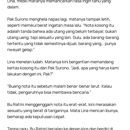
Lina, meski matanya memancarkan rasa ingin tahu yang
dalam.
Pak Surono menghela napas lagi, matanya tampak letih,
seperti memikul berat ingatan masa lalu. “Nota kosong itu
adalah tanda bahwa ada utang yang belum terbayar, bukan
utang uang, tapi sesuatu yang lain. Dulu, ada barang-barang
tertentu yang tidak semestinya dijual, barang yang… punya
riwayat gelap.”
Lina menelan ludah. Matanya kini bergantian memandang
kertas kosong itu dan Pak Surono. “Jadi, apa yang harus kami
lakukan dengan ini, Pak?”
“Buang nota itu sebelum malam benar-benar larut. Kalau
tidak, pengaruhnya bisa membawa bencana.”
Bu Ratmi menggenggam nota itu erat-erat, kini merasakan
sesuatu yang berat di tangannya. Mata Lina mencari ibunya,
berharap ada keputusan cepat.
Tanpa ragu, Bu Ratmi berjalan ke depan kios dan berdiri di