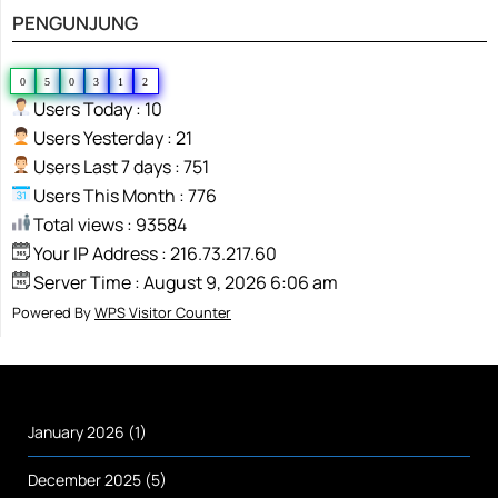
PENGUNJUNG
0
5
0
3
1
2
Users Today : 10
Users Yesterday : 21
Users Last 7 days : 751
Users This Month : 776
Total views : 93584
Your IP Address : 216.73.217.60
Server Time : August 9, 2026 6:06 am
Powered By
WPS Visitor Counter
January 2026
(1)
December 2025
(5)