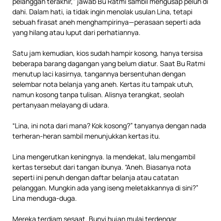
pelanggan terakhir,” jawab Bu Ratmi sambil mengusap peluh di
dahi. Dalam hati, ia tidak ingin menolak usulan Lina, tetapi
sebuah firasat aneh menghampirinya—perasaan seperti ada
yang hilang atau luput dari perhatiannya.
Satu jam kemudian, kios sudah hampir kosong, hanya tersisa
beberapa barang dagangan yang belum diatur. Saat Bu Ratmi
menutup laci kasirnya, tangannya bersentuhan dengan
selembar nota belanja yang aneh. Kertas itu tampak utuh,
namun kosong tanpa tulisan. Alisnya terangkat, seolah
pertanyaan melayang di udara.
“Lina, ini nota dari mana? Kok kosong?” tanyanya dengan nada
terheran-heran sambil menunjukkan kertas itu.
Lina mengerutkan keningnya. Ia mendekat, lalu mengambil
kertas tersebut dari tangan ibunya. “Aneh. Biasanya nota
seperti ini penuh dengan daftar belanja atau catatan
pelanggan. Mungkin ada yang iseng meletakkannya di sini?”
Lina menduga-duga.
Mereka terdiam sesaat. Bunyi hujan mulai terdengar