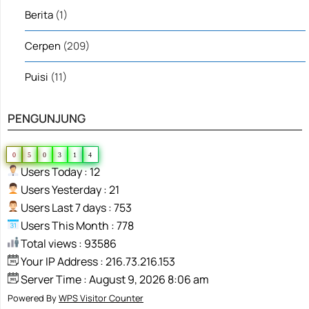
Berita
(1)
Cerpen
(209)
Puisi
(11)
PENGUNJUNG
0
5
0
3
1
4
Users Today : 12
Users Yesterday : 21
Users Last 7 days : 753
Users This Month : 778
Total views : 93586
Your IP Address : 216.73.216.153
Server Time : August 9, 2026 8:06 am
Powered By
WPS Visitor Counter