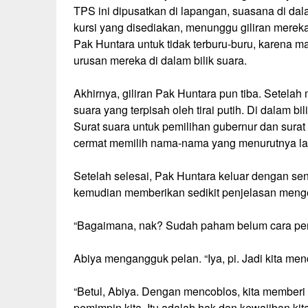
TPS ini dipusatkan di lapangan, suasana di dal
kursi yang disediakan, menunggu giliran mereka 
Pak Huntara untuk tidak terburu-buru, karena 
urusan mereka di dalam bilik suara.
Akhirnya, giliran Pak Huntara pun tiba. Setelah 
suara yang terpisah oleh tirai putih. Di dalam bi
Surat suara untuk pemilihan gubernur dan surat
cermat memilih nama-nama yang menurutnya l
Setelah selesai, Pak Huntara keluar dengan se
kemudian memberikan sedikit penjelasan mengen
“Bagaimana, nak? Sudah paham belum cara pemi
Abiya mengangguk pelan. “Iya, pi. Jadi kita men
“Betul, Abiya. Dengan mencoblos, kita memberi p
pemimpin kita. Itu adalah hak dan kewajiban kit