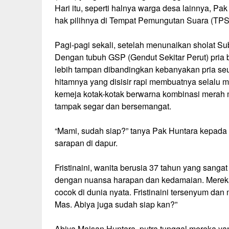
Hari itu, seperti halnya warga desa lainnya, P
hak pilihnya di Tempat Pemungutan Suara (TPS
Pagi-pagi sekali, setelah menunaikan sholat S
Dengan tubuh GSP (Gendut Sekitar Perut) pria
lebih tampan dibandingkan kebanyakan pria seu
hitamnya yang disisir rapi membuatnya selalu m
kemeja kotak-kotak berwarna kombinasi merah
tampak segar dan bersemangat.
“Mami, sudah siap?” tanya Pak Huntara kepada i
sarapan di dapur.
Fristinaini, wanita berusia 37 tahun yang sang
dengan nuansa harapan dan kedamaian. Mereka b
cocok di dunia nyata. Fristinaini tersenyum da
Mas. Abiya juga sudah siap kan?”
Abiya Maisan Huntara, putra tunggal mereka yan