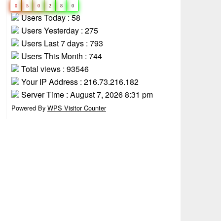
0
5
0
2
8
0
Users Today : 58
Users Yesterday : 275
Users Last 7 days : 793
Users This Month : 744
Total views : 93546
Your IP Address : 216.73.216.182
Server Time : August 7, 2026 8:31 pm
Powered By
WPS Visitor Counter