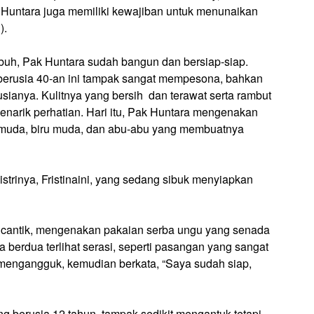
ak Huntara juga memiliki kewajiban untuk menunaikan
).
ubuh, Pak Huntara sudah bangun dan bersiap-siap.
 berusia 40-an ini tampak sangat mempesona, bahkan
sianya. Kulitnya yang bersih dan terawat serta rambut
enarik perhatian. Hari itu, Pak Huntara mengenakan
 muda, biru muda, dan abu-abu yang membuatnya
strinya, Fristinaini, yang sedang sibuk menyiapkan
at cantik, mengenakan pakaian serba ungu yang senada
erdua terlihat serasi, seperti pasangan yang sangat
n mengangguk, kemudian berkata, “Saya sudah siap,
g berusia 12 tahun, tampak sedikit mengantuk tetapi