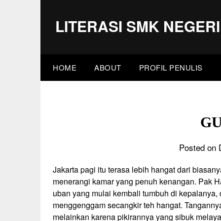
Skip
to
LITERASI SMK NEGERI
content
HOME
ABOUT
PROFIL PENULIS
G
Posted on 
Jakarta pagi itu terasa lebih hangat dari biasan
menerangi kamar yang penuh kenangan. Pak Hal
uban yang mulai kembali tumbuh di kepalanya, du
menggenggam secangkir teh hangat. Tangannya s
melainkan karena pikirannya yang sibuk melaya