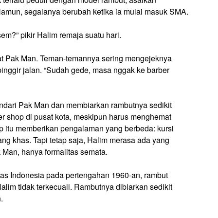
 Namun, segalanya berubah ketika ia mulai masuk SMA.
m?” pikir Halim remaja suatu hari.
mpat Pak Man. Teman-temannya sering mengejeknya
nggir jalan. “Sudah gede, masa nggak ke barber
ndari Pak Man dan membiarkan rambutnya sedikit
ber shop di pusat kota, meskipun harus menghemat
p itu memberikan pengalaman yang berbeda: kursi
ang khas. Tapi tetap saja, Halim merasa ada yang
k Man, hanya formalitas semata.
itas Indonesia pada pertengahan 1960-an, rambut
im tidak terkecuali. Rambutnya dibiarkan sedikit
.