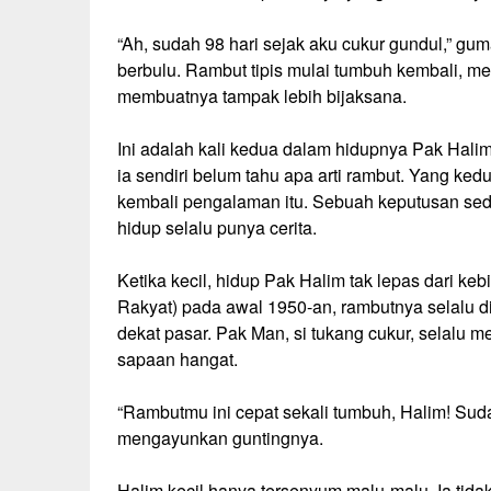
“Ah, sudah 98 hari sejak aku cukur gundul,” gu
berbulu. Rambut tipis mulai tumbuh kembali, m
membuatnya tampak lebih bijaksana.
Ini adalah kali kedua dalam hidupnya Pak Halim
ia sendiri belum tahu apa arti rambut. Yang ke
kembali pengalaman itu. Sebuah keputusan sed
hidup selalu punya cerita.
Ketika kecil, hidup Pak Halim tak lepas dari ke
Rakyat) pada awal 1950-an, rambutnya selalu d
dekat pasar. Pak Man, si tukang cukur, selalu
sapaan hangat.
“Rambutmu ini cepat sekali tumbuh, Halim! Sud
mengayunkan guntingnya.
Halim kecil hanya tersenyum malu-malu. Ia tida