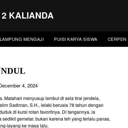
 2 KALIANDA
LAMPUNG MENGAJI
PUISI KARYA SISWA
CERPEN 
UNDUL
December 4, 2024
ya. Matahari menyusup lembut di sela tirai jendela,
im Sadiman, S.H., lelaki berusia 78 tahun dengan
duk di kursi rotan favoritnya. Di tangannya, ia
edikit gemetar, bukan karena teh yang terlalu panas,
ng-layang ke masa lalu.