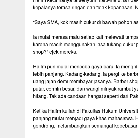
kepalanya terasa ringan dan tidak kepanasan.
“Saya SMA, kok masih cukur di bawah pohon ase
Ia mulai merasa malu setiap kali melewati te
karena masih menggunakan jasa tukang cukur pi
shop?” ejek mereka.
Halim pun mulai mencoba gaya baru. Ia menghi
lebih panjang. Kadang-kadang, ia pergi ke bar
uang jajan demi membayar jasanya. Barber sho
putar, cermin besar, dan wangi minyak rambut y
hilang. Tak ada candaan hangat seperti dari Pa
Ketika Halim kuliah di Fakultas Hukum Univers
panjang mulai menjadi gaya khas mahasiswa. Hal
gondrong, melambangkan semangat kebebasan