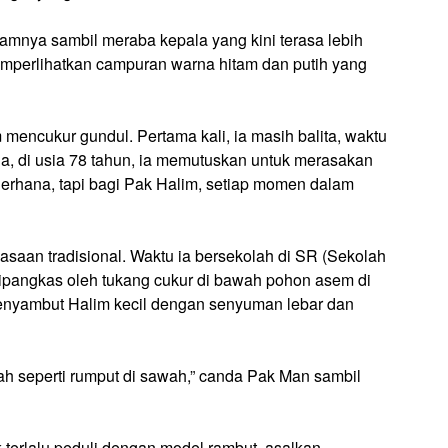
mamnya sambil meraba kepala yang kini terasa lebih
emperlihatkan campuran warna hitam dan putih yang
 mencukur gundul. Pertama kali, ia masih balita, waktu
dua, di usia 78 tahun, ia memutuskan untuk merasakan
erhana, tapi bagi Pak Halim, setiap momen dalam
biasaan tradisional. Waktu ia bersekolah di SR (Sekolah
ipangkas oleh tukang cukur di bawah pohon asem di
 menyambut Halim kecil dengan senyuman lebar dan
ah seperti rumput di sawah,” canda Pak Man sambil
k terlalu peduli dengan model rambut, asalkan