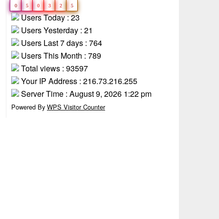
0
5
0
3
2
5
Users Today : 23
Users Yesterday : 21
Users Last 7 days : 764
Users This Month : 789
Total views : 93597
Your IP Address : 216.73.216.255
Server Time : August 9, 2026 1:22 pm
Powered By
WPS Visitor Counter