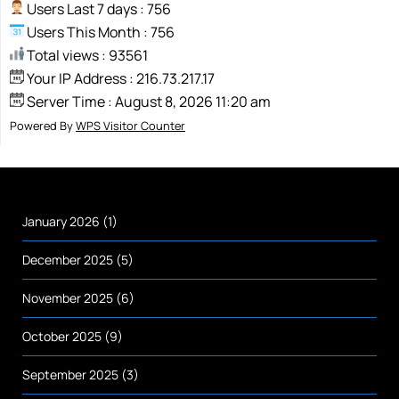
Users Last 7 days : 756
Users This Month : 756
Total views : 93561
Your IP Address : 216.73.217.17
Server Time : August 8, 2026 11:20 am
Powered By
WPS Visitor Counter
January 2026
(1)
December 2025
(5)
November 2025
(6)
October 2025
(9)
September 2025
(3)