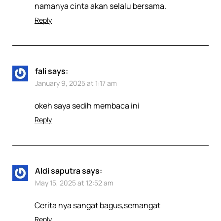
namanya cinta akan selalu bersama.
Reply
fali
says:
January 9, 2025 at 1:17 am
okeh saya sedih membaca ini
Reply
Aldi saputra
says:
May 15, 2025 at 12:52 am
Cerita nya sangat bagus,semangat
Reply