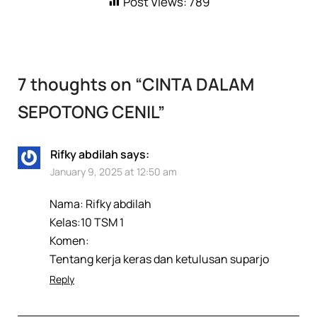
Post Views:
789
7 thoughts on “
CINTA DALAM
SEPOTONG CENIL
”
Rifky abdilah
says:
January 9, 2025 at 12:50 am
Nama: Rifky abdilah
Kelas:10 TSM 1
Komen:
Tentang kerja keras dan ketulusan suparjo
Reply