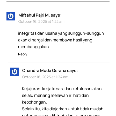
Miftahul Pajri M.
says:
October 16, 2025 at 1:22 am
integritas dan usaha yang sungguh-sungguh
akan dihargai dan membawa hasil yang
membanggakan.
Reply
Chandra Muda Qsrana
says:
October 16, 2025 at 1:34 am
Kejujuran, kerja keras, dan ketulusan akan
selalu menang melawan iri hati dan
kebohongan.
Selain itu, kita diajarkan untuk tidak mudah
putus asa saat difitnah dan tetap percaya