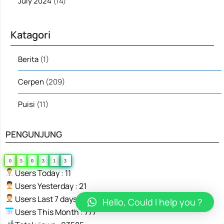
July 2024
(14)
Katagori
Berita
(1)
Cerpen
(209)
Puisi
(11)
PENGUNJUNG
0
5
0
3
1
3
Users Today : 11
Users Yesterday : 21
Users Last 7 days : 752
Hello, Could I help you ?
Users This Month : 777