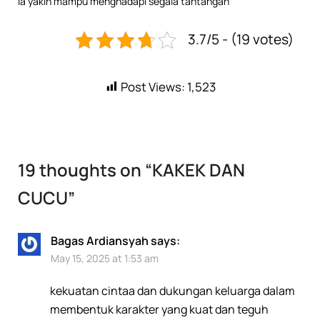
ia yakin mampu menghadapi segala tantangan
3.7/5 - (19 votes)
Post Views:
1,523
19 thoughts on “
KAKEK DAN
CUCU
”
Bagas Ardiansyah
says:
May 15, 2025 at 1:53 am
kekuatan cintaa dan dukungan keluarga dalam
membentuk karakter yang kuat dan teguh