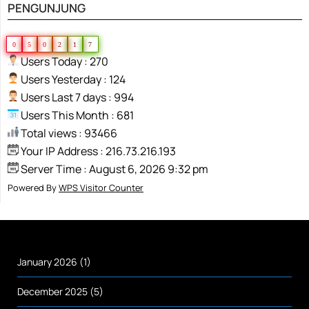
PENGUNJUNG
0
5
0
2
1
7
Users Today : 270
Users Yesterday : 124
Users Last 7 days : 994
Users This Month : 681
Total views : 93466
Your IP Address : 216.73.216.193
Server Time : August 6, 2026 9:32 pm
Powered By
WPS Visitor Counter
January 2026
(1)
December 2025
(5)