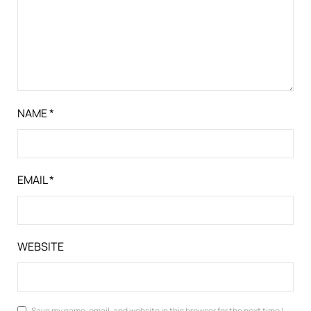
NAME
*
EMAIL
*
WEBSITE
Save my name, email, and website in this browser for the next time I