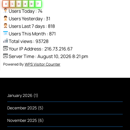
0
5
0
4
0
7
Users Today : 74
Users Yesterday : 31
Users Last 7 days : 818
Users This Month : 871
Total views : 93728
Your IP Address : 216.73.216.67
Server Time : August 10, 2026 8:21 pm
Powered By
WPS Visitor Counter
January 2026
(1)
December 2025
(5)
November 2025
(6)