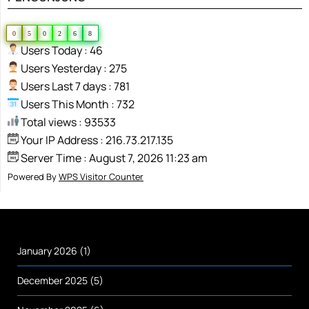
0
5
0
2
6
8
Users Today : 46
Users Yesterday : 275
Users Last 7 days : 781
Users This Month : 732
Total views : 93533
Your IP Address : 216.73.217.135
Server Time : August 7, 2026 11:23 am
Powered By
WPS Visitor Counter
January 2026
(1)
December 2025
(5)