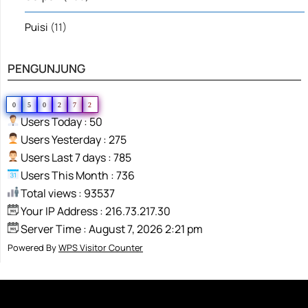
Puisi
(11)
PENGUNJUNG
0
5
0
2
7
2
Users Today : 50
Users Yesterday : 275
Users Last 7 days : 785
Users This Month : 736
Total views : 93537
Your IP Address : 216.73.217.30
Server Time : August 7, 2026 2:21 pm
Powered By
WPS Visitor Counter