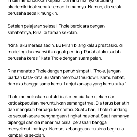
Thole menundukkan kepala. Dia tahu nilainya di bidang
akademik tidak sebaik teman-temannya. Namun, dia selalu
berusaha sebaik mungkin.
Setelah pelajaran selesai, Thole berbicara dengan
sahabatnya, Rina, di taman sekolah.
“Rina, aku merasa sedih. Bu Mirah bilang kalau prestasiku di
modeling dan nyanyi itu nggak penting. Padahal aku sudah
berusaha keras,” kata Thole dengan suara pelan.
Rina menatap Thole dengan penuh simpati. “Thole, jangan
biarkan kata-kata Bu Mirah membuatmu down. Kamu hebat,
dan aku bangga sama kamu. Lanjutkan apa yang kamu suka.”
Thole memutuskan untuk tidak membiarkan ejekan dan
ketidakpedulian meruntuhkan semangatnya. Dia terus berlatih
dan mengikuti berbagai kompetisi. Suatu hari, Thole diundang
ke sebuah acara penghargaan tingkat nasional. Saat namanya
dipanggil dan dia menerima piala, perasaan bangga
menyelimuti hatinya. Namun, kebanggaan itu sirna begitu ia
kembali ke sekolah.