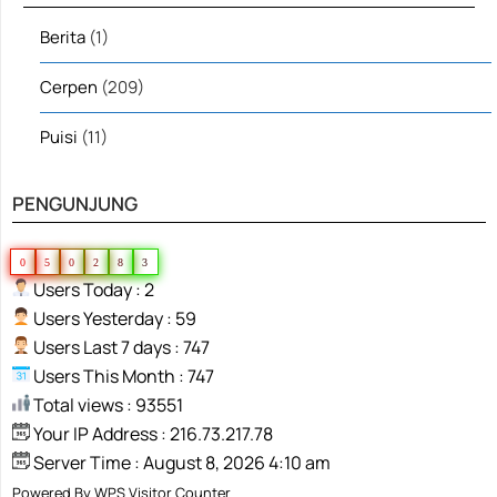
Berita
(1)
Cerpen
(209)
Puisi
(11)
PENGUNJUNG
0
5
0
2
8
3
Users Today : 2
Users Yesterday : 59
Users Last 7 days : 747
Users This Month : 747
Total views : 93551
Your IP Address : 216.73.217.78
Server Time : August 8, 2026 4:10 am
Powered By
WPS Visitor Counter