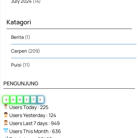
July 2024
(14)
Katagori
Berita
(1)
Cerpen
(209)
Puisi
(11)
PENGUNJUNG
0
5
0
1
7
2
Users Today : 225
Users Yesterday : 124
Users Last 7 days : 949
Users This Month : 636