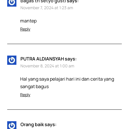
bagas tri setyo gusti
says:
November 7, 2024 at 1:23 am
mantep
Reply
PUTRA ALDIANSYAH
says:
November 8, 2024 at 1:00 am
Hal yang saya pelajari hari ini dan cerita yang
sangat bagus
Reply
Orang baik
says: