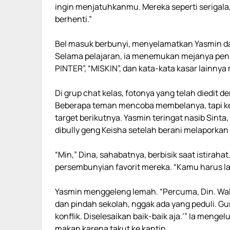
ingin menjatuhkanmu. Mereka seperti serigala
berhenti.”
Bel masuk berbunyi, menyelamatkan Yasmin dari
Selama pelajaran, ia menemukan mejanya pen
PINTER”, “MISKIN”, dan kata-kata kasar lainny
Di grup chat kelas, fotonya yang telah diedit 
Beberapa teman mencoba membelanya, tapi ke
target berikutnya. Yasmin teringat nasib Sinta
dibully geng Keisha setelah berani melaporkan
“Min,” Dina, sahabatnya, berbisik saat istirah
persembunyian favorit mereka. “Kamu harus la
Yasmin menggeleng lemah. “Percuma, Din. Wakt
dan pindah sekolah, nggak ada yang peduli. G
konflik. Diselesaikan baik-baik aja.’” Ia menge
makan karena takut ke kantin.