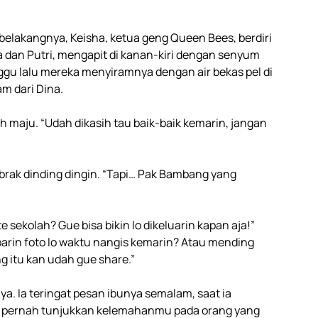
belakangnya, Keisha, ketua geng Queen Bees, berdiri
a dan Putri, mengapit di kanan-kiri dengan senyum
gu lalu mereka menyiramnya dengan air bekas pel di
m dari Dina.
h maju. “Udah dikasih tau baik-baik kemarin, jangan
ak dinding dingin. “Tapi… Pak Bambang yang
 sekolah? Gue bisa bikin lo dikeluarin kapan aja!”
arin foto lo waktu nangis kemarin? Atau mending
ng itu kan udah gue share.”
ya. Ia teringat pesan ibunya semalam, saat ia
an pernah tunjukkan kelemahanmu pada orang yang