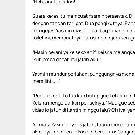
“Heh, anak teladan!”
Suara keras itu membuat Yasmin tersentak. Di 
dengan tangan terlipat. Dua pengikutnya, Ren
mengejek. Yasmin masih ingat bagaimana ming
toilet ini, membuatnya harus meminjam seraga
“Masih berani ya ke sekolah?” Keisha melangka
ikut lomba debat. Itu jatah aku!”
Yasmin mundur perlahan, punggungnya menabr
memilihku…”
“Peduli amat! Lo tau kan bokap gue ketua komite
Keisha mengeluarkan ponselnya. “Mau gue seb
video lo jatuh di kantin minggu lalu? Oh iya, ya
Air mata Yasmin nyaris jatuh, tapi ia menahann
akhirnya memberanikan diri bercerita: “Jang