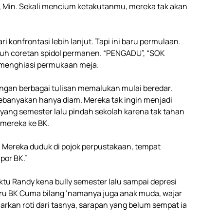
, Min. Sekali mencium ketakutanmu, mereka tak akan
 konfrontasi lebih lanjut. Tapi ini baru permulaan.
uh coretan spidol permanen. “PENGADU”, “SOK
a menghiasi permukaan meja.
dengan berbagai tulisan memalukan mulai beredar.
banyakan hanya diam. Mereka tak ingin menjadi
, yang semester lalu pindah sekolah karena tak tahan
 mereka ke BK.
at. Mereka duduk di pojok perpustakaan, tempat
por BK.”
u Randy kena bully semester lalu sampai depresi
uru BK Cuma bilang ‘namanya juga anak muda, wajar
luarkan roti dari tasnya, sarapan yang belum sempat ia