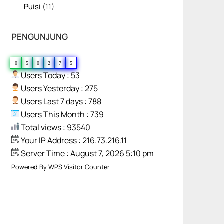
Puisi
(11)
PENGUNJUNG
0
5
0
2
7
5
Users Today : 53
Users Yesterday : 275
Users Last 7 days : 788
Users This Month : 739
Total views : 93540
Your IP Address : 216.73.216.11
Server Time : August 7, 2026 5:10 pm
Powered By
WPS Visitor Counter