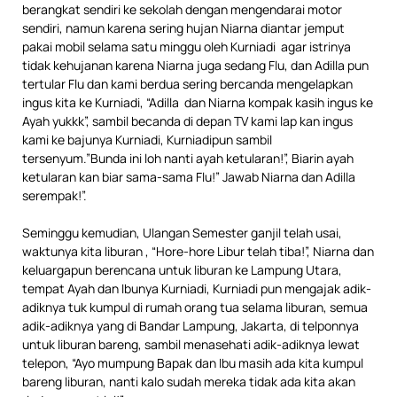
berangkat sendiri ke sekolah dengan mengendarai motor
sendiri, namun karena sering hujan Niarna diantar jemput
pakai mobil selama satu minggu oleh Kurniadi agar istrinya
tidak kehujanan karena Niarna juga sedang Flu, dan Adilla pun
tertular Flu dan kami berdua sering bercanda mengelapkan
ingus kita ke Kurniadi, “Adilla dan Niarna kompak kasih ingus ke
Ayah yukkk”, sambil becanda di depan TV kami lap kan ingus
kami ke bajunya Kurniadi, Kurniadipun sambil
tersenyum.”Bunda ini loh nanti ayah ketularan!”, Biarin ayah
ketularan kan biar sama-sama Flu!” Jawab Niarna dan Adilla
serempak!”.
Seminggu kemudian, Ulangan Semester ganjil telah usai,
waktunya kita liburan , “Hore-hore Libur telah tiba!”, Niarna dan
keluargapun berencana untuk liburan ke Lampung Utara,
tempat Ayah dan Ibunya Kurniadi, Kurniadi pun mengajak adik-
adiknya tuk kumpul di rumah orang tua selama liburan, semua
adik-adiknya yang di Bandar Lampung, Jakarta, di telponnya
untuk liburan bareng, sambil menasehati adik-adiknya lewat
telepon, “Ayo mumpung Bapak dan Ibu masih ada kita kumpul
bareng liburan, nanti kalo sudah mereka tidak ada kita akan