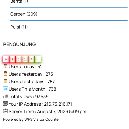
Berita
(1)
Cerpen
(209)
Puisi
(11)
PENGUNJUNG
0
5
0
2
7
4
Users Today : 52
Users Yesterday : 275
Users Last 7 days : 787
Users This Month : 738
Total views : 93539
Your IP Address : 216.73.216.171
Server Time : August 7, 2026 5:09 pm
Powered By
WPS Visitor Counter