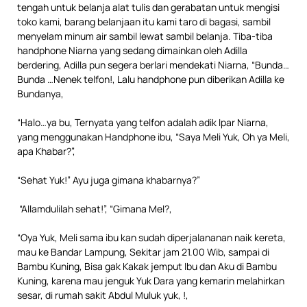
tengah untuk belanja alat tulis dan gerabatan untuk mengisi
toko kami, barang belanjaan itu kami taro di bagasi, sambil
menyelam minum air sambil lewat sambil belanja. Tiba-tiba
handphone Niarna yang sedang dimainkan oleh Adilla
berdering, Adilla pun segera berlari mendekati Niarna, “Bunda…
Bunda …Nenek telfon!, Lalu handphone pun diberikan Adilla ke
Bundanya,
“Halo…ya bu, Ternyata yang telfon adalah adik Ipar Niarna,
yang menggunakan Handphone ibu, “Saya Meli Yuk, Oh ya Meli,
apa Khabar?”,
“Sehat Yuk!” Ayu juga gimana khabarnya?”
“Allamdulilah sehat!”, “Gimana Mel?,
“Oya Yuk, Meli sama ibu kan sudah diperjalananan naik kereta,
mau ke Bandar Lampung, Sekitar jam 21.00 Wib, sampai di
Bambu Kuning, Bisa gak Kakak jemput Ibu dan Aku di Bambu
Kuning, karena mau jenguk Yuk Dara yang kemarin melahirkan
sesar, di rumah sakit Abdul Muluk yuk, !,