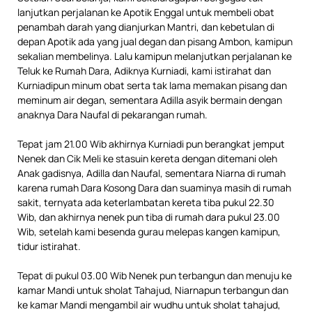
lanjutkan perjalanan ke Apotik Enggal untuk membeli obat
penambah darah yang dianjurkan Mantri, dan kebetulan di
depan Apotik ada yang jual degan dan pisang Ambon, kamipun
sekalian membelinya. Lalu kamipun melanjutkan perjalanan ke
Teluk ke Rumah Dara, Adiknya Kurniadi, kami istirahat dan
Kurniadipun minum obat serta tak lama memakan pisang dan
meminum air degan, sementara Adilla asyik bermain dengan
anaknya Dara Naufal di pekarangan rumah.
Tepat jam 21.00 Wib akhirnya Kurniadi pun berangkat jemput
Nenek dan Cik Meli ke stasuin kereta dengan ditemani oleh
Anak gadisnya, Adilla dan Naufal, sementara Niarna di rumah
karena rumah Dara Kosong Dara dan suaminya masih di rumah
sakit, ternyata ada keterlambatan kereta tiba pukul 22.30
Wib, dan akhirnya nenek pun tiba di rumah dara pukul 23.00
Wib, setelah kami besenda gurau melepas kangen kamipun,
tidur istirahat.
Tepat di pukul 03.00 Wib Nenek pun terbangun dan menuju ke
kamar Mandi untuk sholat Tahajud, Niarnapun terbangun dan
ke kamar Mandi mengambil air wudhu untuk sholat tahajud,