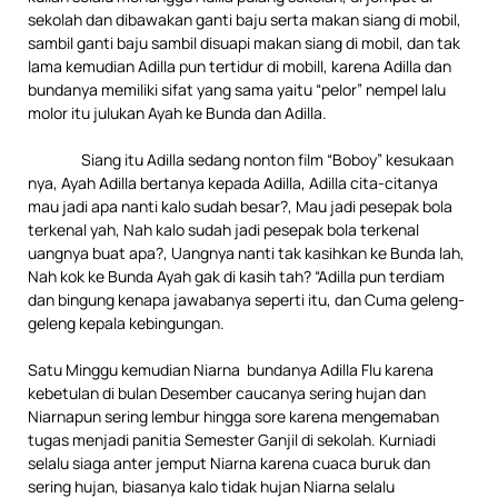
sekolah dan dibawakan ganti baju serta makan siang di mobil,
sambil ganti baju sambil disuapi makan siang di mobil, dan tak
lama kemudian Adilla pun tertidur di mobill, karena Adilla dan
bundanya memiliki sifat yang sama yaitu “pelor” nempel lalu
molor itu julukan Ayah ke Bunda dan Adilla.
Siang itu Adilla sedang nonton film “Boboy” kesukaan
nya, Ayah Adilla bertanya kepada Adilla, Adilla cita-citanya
mau jadi apa nanti kalo sudah besar?, Mau jadi pesepak bola
terkenal yah, Nah kalo sudah jadi pesepak bola terkenal
uangnya buat apa?, Uangnya nanti tak kasihkan ke Bunda lah,
Nah kok ke Bunda Ayah gak di kasih tah? “Adilla pun terdiam
dan bingung kenapa jawabanya seperti itu, dan Cuma geleng-
geleng kepala kebingungan.
Satu Minggu kemudian Niarna bundanya Adilla Flu karena
kebetulan di bulan Desember caucanya sering hujan dan
Niarnapun sering lembur hingga sore karena mengemaban
tugas menjadi panitia Semester Ganjil di sekolah. Kurniadi
selalu siaga anter jemput Niarna karena cuaca buruk dan
sering hujan, biasanya kalo tidak hujan Niarna selalu