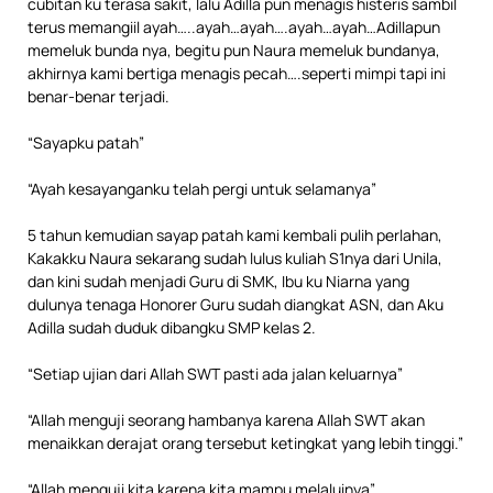
cubitan ku terasa sakit, lalu Adilla pun menagis histeris sambil
terus memangiil ayah…..ayah…ayah….ayah…ayah…Adillapun
memeluk bunda nya, begitu pun Naura memeluk bundanya,
akhirnya kami bertiga menagis pecah….seperti mimpi tapi ini
benar-benar terjadi.
“Sayapku patah”
“Ayah kesayanganku telah pergi untuk selamanya”
5 tahun kemudian sayap patah kami kembali pulih perlahan,
Kakakku Naura sekarang sudah lulus kuliah S1nya dari Unila,
dan kini sudah menjadi Guru di SMK, Ibu ku Niarna yang
dulunya tenaga Honorer Guru sudah diangkat ASN, dan Aku
Adilla sudah duduk dibangku SMP kelas 2.
“Setiap ujian dari Allah SWT pasti ada jalan keluarnya”
“Allah menguji seorang hambanya karena Allah SWT akan
menaikkan derajat orang tersebut ketingkat yang lebih tinggi.”
“Allah menguji kita karena kita mampu melaluinya”