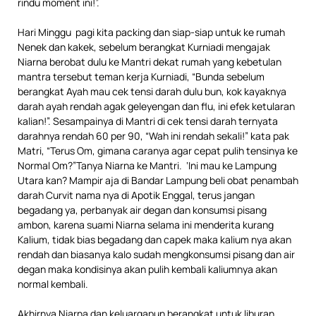
rindu moment ini!”.
Hari Minggu pagi kita packing dan siap-siap untuk ke rumah
Nenek dan kakek, sebelum berangkat Kurniadi mengajak
Niarna berobat dulu ke Mantri dekat rumah yang kebetulan
mantra tersebut teman kerja Kurniadi, “Bunda sebelum
berangkat Ayah mau cek tensi darah dulu bun, kok kayaknya
darah ayah rendah agak geleyengan dan flu, ini efek ketularan
kalian!”. Sesampainya di Mantri di cek tensi darah ternyata
darahnya rendah 60 per 90, “Wah ini rendah sekali!” kata pak
Matri, “Terus Om, gimana caranya agar cepat pulih tensinya ke
Normal Om?”Tanya Niarna ke Mantri. ‘Ini mau ke Lampung
Utara kan? Mampir aja di Bandar Lampung beli obat penambah
darah Curvit nama nya di Apotik Enggal, terus jangan
begadang ya, perbanyak air degan dan konsumsi pisang
ambon, karena suami Niarna selama ini menderita kurang
Kalium, tidak bias begadang dan capek maka kalium nya akan
rendah dan biasanya kalo sudah mengkonsumsi pisang dan air
degan maka kondisinya akan pulih kembali kaliumnya akan
normal kembali.
Akhirnya Niarna dan keluargapun berangkat untuk liburan,