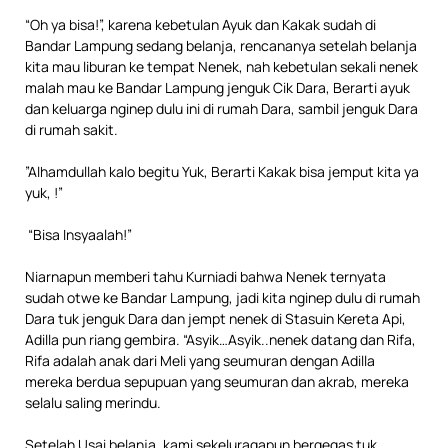
“Oh ya bisa!”, karena kebetulan Ayuk dan Kakak sudah di
Bandar Lampung sedang belanja, rencananya setelah belanja
kita mau liburan ke tempat Nenek, nah kebetulan sekali nenek
malah mau ke Bandar Lampung jenguk Cik Dara, Berarti ayuk
dan keluarga nginep dulu ini di rumah Dara, sambil jenguk Dara
di rumah sakit.
”Alhamdullah kalo begitu Yuk, Berarti Kakak bisa jemput kita ya
yuk, !”
“Bisa Insyaalah!”
Niarnapun memberi tahu Kurniadi bahwa Nenek ternyata
sudah otwe ke Bandar Lampung, jadi kita nginep dulu di rumah
Dara tuk jenguk Dara dan jempt nenek di Stasuin Kereta Api,
Adilla pun riang gembira. “Asyik…Asyik..nenek datang dan Rifa,
Rifa adalah anak dari Meli yang seumuran dengan Adilla
mereka berdua sepupuan yang seumuran dan akrab, mereka
selalu saling merindu.
Setelah Usai belanja, kami sekeluragapun bergegas tuk