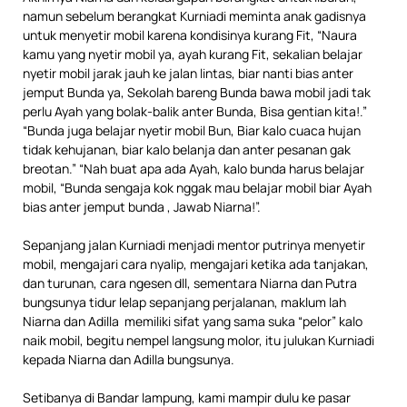
namun sebelum berangkat Kurniadi meminta anak gadisnya
untuk menyetir mobil karena kondisinya kurang Fit, “Naura
kamu yang nyetir mobil ya, ayah kurang Fit, sekalian belajar
nyetir mobil jarak jauh ke jalan lintas, biar nanti bias anter
jemput Bunda ya, Sekolah bareng Bunda bawa mobil jadi tak
perlu Ayah yang bolak-balik anter Bunda, Bisa gentian kita!.”
“Bunda juga belajar nyetir mobil Bun, Biar kalo cuaca hujan
tidak kehujanan, biar kalo belanja dan anter pesanan gak
breotan.” “Nah buat apa ada Ayah, kalo bunda harus belajar
mobil, “Bunda sengaja kok nggak mau belajar mobil biar Ayah
bias anter jemput bunda , Jawab Niarna!”.
Sepanjang jalan Kurniadi menjadi mentor putrinya menyetir
mobil, mengajari cara nyalip, mengajari ketika ada tanjakan,
dan turunan, cara ngesen dll, sementara Niarna dan Putra
bungsunya tidur lelap sepanjang perjalanan, maklum lah
Niarna dan Adilla memiliki sifat yang sama suka “pelor” kalo
naik mobil, begitu nempel langsung molor, itu julukan Kurniadi
kepada Niarna dan Adilla bungsunya.
Setibanya di Bandar lampung, kami mampir dulu ke pasar