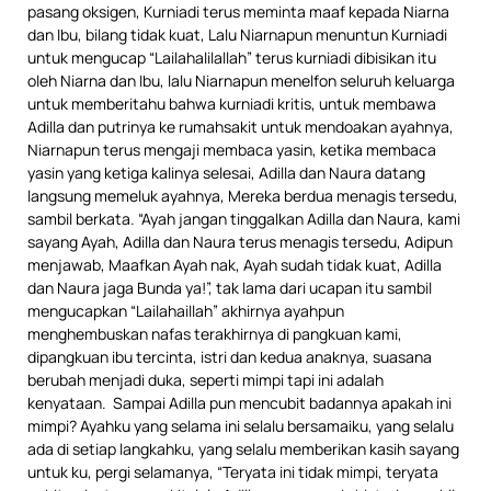
pasang oksigen, Kurniadi terus meminta maaf kepada Niarna
dan Ibu, bilang tidak kuat, Lalu Niarnapun menuntun Kurniadi
untuk mengucap “Lailahalilallah” terus kurniadi dibisikan itu
oleh Niarna dan Ibu, lalu Niarnapun menelfon seluruh keluarga
untuk memberitahu bahwa kurniadi kritis, untuk membawa
Adilla dan putrinya ke rumahsakit untuk mendoakan ayahnya,
Niarnapun terus mengaji membaca yasin, ketika membaca
yasin yang ketiga kalinya selesai, Adilla dan Naura datang
langsung memeluk ayahnya, Mereka berdua menagis tersedu,
sambil berkata. “Ayah jangan tinggalkan Adilla dan Naura, kami
sayang Ayah, Adilla dan Naura terus menagis tersedu, Adipun
menjawab, Maafkan Ayah nak, Ayah sudah tidak kuat, Adilla
dan Naura jaga Bunda ya!”, tak lama dari ucapan itu sambil
mengucapkan “Lailahaillah” akhirnya ayahpun
menghembuskan nafas terakhirnya di pangkuan kami,
dipangkuan ibu tercinta, istri dan kedua anaknya, suasana
berubah menjadi duka, seperti mimpi tapi ini adalah
kenyataan. Sampai Adilla pun mencubit badannya apakah ini
mimpi? Ayahku yang selama ini selalu bersamaiku, yang selalu
ada di setiap langkahku, yang selalu memberikan kasih sayang
untuk ku, pergi selamanya, “Teryata ini tidak mimpi, teryata