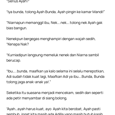
“Serius Ayah?”
“Iya bunda, tolong Ayah Bunda, Ayah pingin ke kamar Mandi!”
“Niarnapun memanggil ibu, Nek….nek….tolong nek Ayah gak
bias bangun.
Nenekpun bergegas menghampiri dengan wajah sedih,
“Kenapa Nak?
“Kurniadipun langsung memeluk nenek dan Niarna sambil
berucap.
“Ibu…..bunda, maafkan ya kalo selama ini selalu merepotkan,
Adi sudah tidak kuat lagi, Maafkan Adi ya ibu….Bunda, Bunda
tolong jaga anak-anak ya!.”
Seketika itu suasana menjadi mencekam, sedih dan seperti
ada petir menyambar di siang bolong,
“Ayah…ayah harus kuat, ayo Ayah kita berobat, Ayah pasti
sembuh, ingat kita masih ada Adilla yang masih butuh kasih