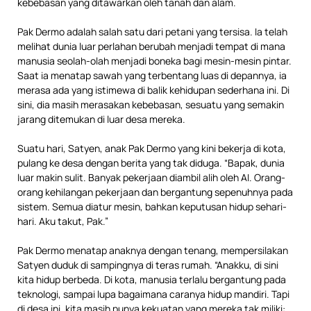
kebebasan yang ditawarkan oleh tanah dan alam.
Pak Dermo adalah salah satu dari petani yang tersisa. Ia telah
melihat dunia luar perlahan berubah menjadi tempat di mana
manusia seolah-olah menjadi boneka bagi mesin-mesin pintar.
Saat ia menatap sawah yang terbentang luas di depannya, ia
merasa ada yang istimewa di balik kehidupan sederhana ini. Di
sini, dia masih merasakan kebebasan, sesuatu yang semakin
jarang ditemukan di luar desa mereka.
Suatu hari, Satyen, anak Pak Dermo yang kini bekerja di kota,
pulang ke desa dengan berita yang tak diduga. “Bapak, dunia
luar makin sulit. Banyak pekerjaan diambil alih oleh AI. Orang-
orang kehilangan pekerjaan dan bergantung sepenuhnya pada
sistem. Semua diatur mesin, bahkan keputusan hidup sehari-
hari. Aku takut, Pak.”
Pak Dermo menatap anaknya dengan tenang, mempersilakan
Satyen duduk di sampingnya di teras rumah. “Anakku, di sini
kita hidup berbeda. Di kota, manusia terlalu bergantung pada
teknologi, sampai lupa bagaimana caranya hidup mandiri. Tapi
di desa ini, kita masih punya kekuatan yang mereka tak miliki: