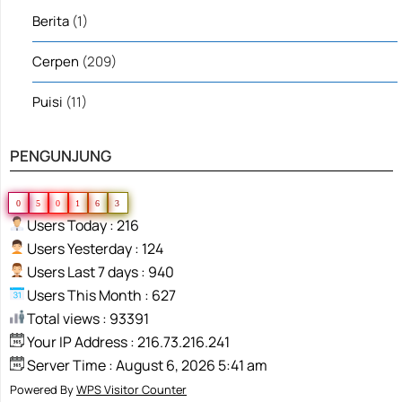
Berita
(1)
Cerpen
(209)
Puisi
(11)
PENGUNJUNG
0
5
0
1
6
3
Users Today : 216
Users Yesterday : 124
Users Last 7 days : 940
Users This Month : 627
Total views : 93391
Your IP Address : 216.73.216.241
Server Time : August 6, 2026 5:41 am
Powered By
WPS Visitor Counter