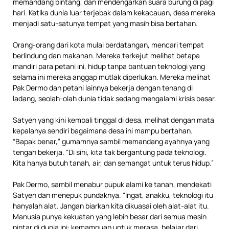
memandang bintang, dan mendengarkan suara burung di pagi
hari. Ketika dunia luar terjebak dalam kekacauan, desa mereka
menjadi satu-satunya tempat yang masih bisa bertahan.
Orang-orang dari kota mulai berdatangan, mencari tempat
berlindung dan makanan. Mereka terkejut melihat betapa
mandiri para petani ini, hidup tanpa bantuan teknologi yang
selama ini mereka anggap mutlak diperlukan. Mereka melihat
Pak Dermo dan petani lainnya bekerja dengan tenang di
ladang, seolah-olah dunia tidak sedang mengalami krisis besar.
Satyen yang kini kembali tinggal di desa, melihat dengan mata
kepalanya sendiri bagaimana desa ini mampu bertahan.
“Bapak benar,” gumamnya sambil memandang ayahnya yang
tengah bekerja. “Di sini, kita tak bergantung pada teknologi.
Kita hanya butuh tanah, air, dan semangat untuk terus hidup.”
Pak Dermo, sambil menabur pupuk alami ke tanah, mendekati
Satyen dan menepuk pundaknya. “Ingat, anakku, teknologi itu
hanyalah alat. Jangan biarkan kita dikuasai oleh alat-alat itu.
Manusia punya kekuatan yang lebih besar dari semua mesin
pintar di dunia ini: kemampuan untuk merasa, belajar dari