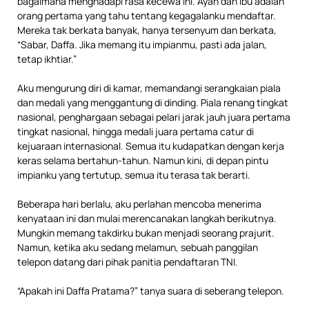
bagaimana menghadapi rasa kecewa ini. Ayah dan ibu adalah
orang pertama yang tahu tentang kegagalanku mendaftar.
Mereka tak berkata banyak, hanya tersenyum dan berkata,
“Sabar, Daffa. Jika memang itu impianmu, pasti ada jalan,
tetap ikhtiar.”
Aku mengurung diri di kamar, memandangi serangkaian piala
dan medali yang menggantung di dinding. Piala renang tingkat
nasional, penghargaan sebagai pelari jarak jauh juara pertama
tingkat nasional, hingga medali juara pertama catur di
kejuaraan internasional. Semua itu kudapatkan dengan kerja
keras selama bertahun-tahun. Namun kini, di depan pintu
impianku yang tertutup, semua itu terasa tak berarti.
Beberapa hari berlalu, aku perlahan mencoba menerima
kenyataan ini dan mulai merencanakan langkah berikutnya.
Mungkin memang takdirku bukan menjadi seorang prajurit.
Namun, ketika aku sedang melamun, sebuah panggilan
telepon datang dari pihak panitia pendaftaran TNI.
“Apakah ini Daffa Pratama?” tanya suara di seberang telepon.