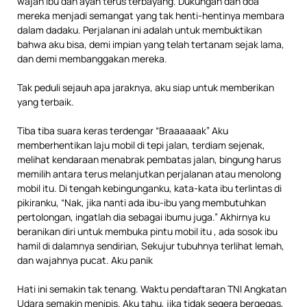
wajah ibu dan ayah terus terbayang. Dukungan dan doa
mereka menjadi semangat yang tak henti-hentinya membara
dalam dadaku. Perjalanan ini adalah untuk membuktikan
bahwa aku bisa, demi impian yang telah tertanam sejak lama,
dan demi membanggakan mereka.
Tak peduli sejauh apa jaraknya, aku siap untuk memberikan
yang terbaik.
Tiba tiba suara keras terdengar “Braaaaaak” Aku
memberhentikan laju mobil di tepi jalan, terdiam sejenak,
melihat kendaraan menabrak pembatas jalan, bingung harus
memilih antara terus melanjutkan perjalanan atau menolong
mobil itu. Di tengah kebingunganku, kata-kata ibu terlintas di
pikiranku, “Nak, jika nanti ada ibu-ibu yang membutuhkan
pertolongan, ingatlah dia sebagai ibumu juga.” Akhirnya ku
beranikan diri untuk membuka pintu mobil itu , ada sosok ibu
hamil di dalamnya sendirian, Sekujur tubuhnya terlihat lemah,
dan wajahnya pucat. Aku panik
Hati ini semakin tak tenang. Waktu pendaftaran TNI Angkatan
Udara semakin menipis. Aku tahu, jika tidak segera bergegas,