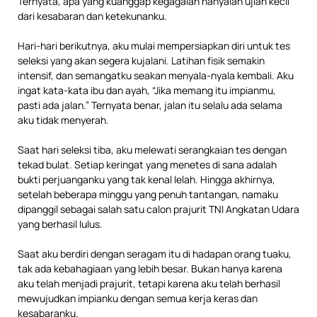
Ternyata, apa yang kuanggap kegagalan hanyalah ujian kecil
dari kesabaran dan ketekunanku.
Hari-hari berikutnya, aku mulai mempersiapkan diri untuk tes
seleksi yang akan segera kujalani. Latihan fisik semakin
intensif, dan semangatku seakan menyala-nyala kembali. Aku
ingat kata-kata ibu dan ayah, “Jika memang itu impianmu,
pasti ada jalan.” Ternyata benar, jalan itu selalu ada selama
aku tidak menyerah.
Saat hari seleksi tiba, aku melewati serangkaian tes dengan
tekad bulat. Setiap keringat yang menetes di sana adalah
bukti perjuanganku yang tak kenal lelah. Hingga akhirnya,
setelah beberapa minggu yang penuh tantangan, namaku
dipanggil sebagai salah satu calon prajurit TNI Angkatan Udara
yang berhasil lulus.
Saat aku berdiri dengan seragam itu di hadapan orang tuaku,
tak ada kebahagiaan yang lebih besar. Bukan hanya karena
aku telah menjadi prajurit, tetapi karena aku telah berhasil
mewujudkan impianku dengan semua kerja keras dan
kesabaranku.