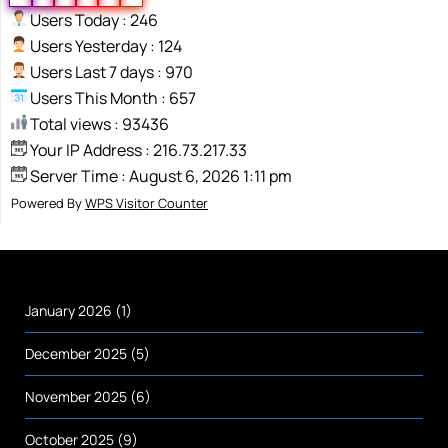
Users Today : 246
Users Yesterday : 124
Users Last 7 days : 970
Users This Month : 657
Total views : 93436
Your IP Address : 216.73.217.33
Server Time : August 6, 2026 1:11 pm
Powered By
WPS Visitor Counter
January 2026
(1)
December 2025
(5)
November 2025
(6)
October 2025
(9)