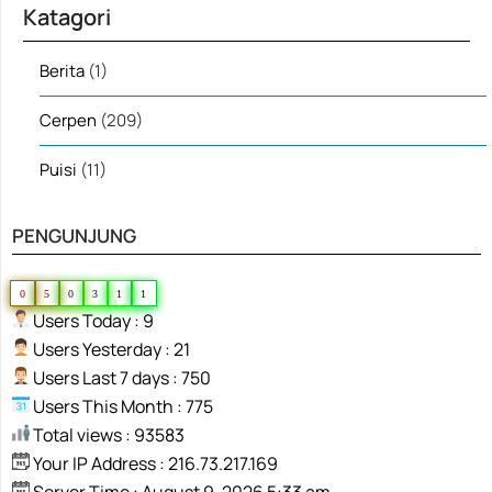
Katagori
Berita
(1)
Cerpen
(209)
Puisi
(11)
PENGUNJUNG
0
5
0
3
1
1
Users Today : 9
Users Yesterday : 21
Users Last 7 days : 750
Users This Month : 775
Total views : 93583
Your IP Address : 216.73.217.169