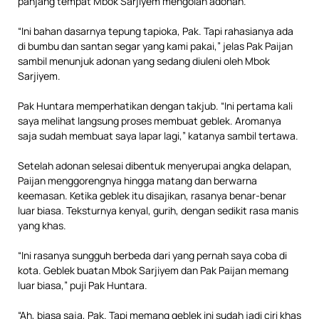
panjang tempat Mbok Sarjiyem mengolah adonan.
“Ini bahan dasarnya tepung tapioka, Pak. Tapi rahasianya ada
di bumbu dan santan segar yang kami pakai,” jelas Pak Paijan
sambil menunjuk adonan yang sedang diuleni oleh Mbok
Sarjiyem.
Pak Huntara memperhatikan dengan takjub. “Ini pertama kali
saya melihat langsung proses membuat geblek. Aromanya
saja sudah membuat saya lapar lagi,” katanya sambil tertawa.
Setelah adonan selesai dibentuk menyerupai angka delapan,
Paijan menggorengnya hingga matang dan berwarna
keemasan. Ketika geblek itu disajikan, rasanya benar-benar
luar biasa. Teksturnya kenyal, gurih, dengan sedikit rasa manis
yang khas.
“Ini rasanya sungguh berbeda dari yang pernah saya coba di
kota. Geblek buatan Mbok Sarjiyem dan Pak Paijan memang
luar biasa,” puji Pak Huntara.
“Ah, biasa saja, Pak. Tapi memang geblek ini sudah jadi ciri khas