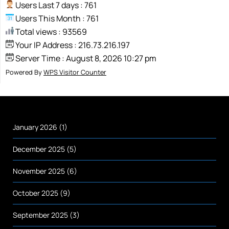
Users Last 7 days : 761
Users This Month : 761
Total views : 93569
Your IP Address : 216.73.216.197
Server Time : August 8, 2026 10:27 pm
Powered By
WPS Visitor Counter
January 2026
(1)
December 2025
(5)
November 2025
(6)
October 2025
(9)
September 2025
(3)